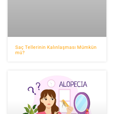
Saç Tellerinin Kalınlaşması Mümkün
mü?