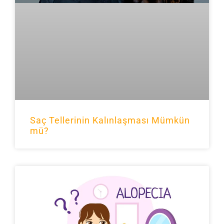
Saç Tellerinin Kalınlaşması Mümkün
mü?