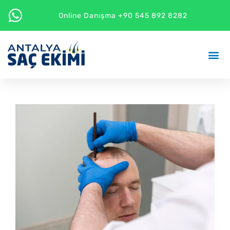
Online Danışma +90 545 892 8282
Saç Ekimi 
Diğer H