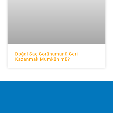
Doğal Saç Görünümünü Geri
Kazanmak Mümkün mü?