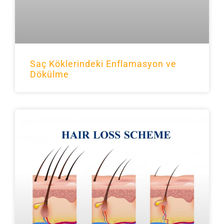
Saç Köklerindeki Enflamasyon ve
Dökülme