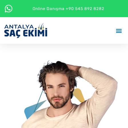
Online Danışma +90 545 892 8282
Saç Ekimi 
Diğer H