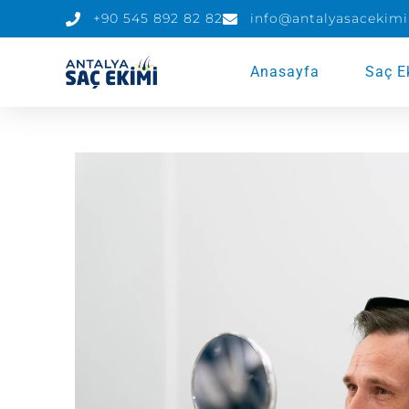
+90 545 892 82 82
info@antalyasacekimi
Anasayfa
Saç E