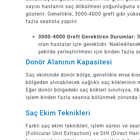
sayısı hastanın saç dökülmesi yoğunluğuna v
gösterir. Genellikle, 3000-4000 greft gibi yük
fazla seansta yapılır.
3000-4000 Greft Gerektiren Durumlar:
B
olan hastalar için gereklidir. Nakledilece
şekilde yerleştirilmesi için birden fazla s
Donör Alanının Kapasitesi
Saç ekiminde donör bölge, genellikle ense kıs
bölgeden alınabilecek sağlıklı saç köklerinin mi
Eğer donör bölgedeki saç kökleri sınırlıysa, il
işlem birden fazla seansa bölünmek zorunda k
Saç Ekim Teknikleri
Farklı saç ekim teknikleri, işlem süresi ve sean
(Follicular Unit Extraction) ve DHI (Direct Ha