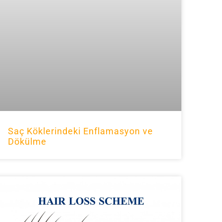
Saç Köklerindeki Enflamasyon ve
Dökülme