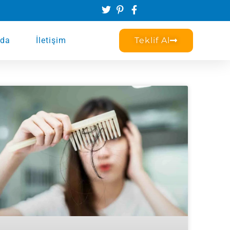
zda
İletişim
Teklif Al