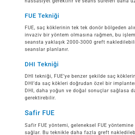
hassasiyet gerektirir ve seans süreleri daha uz
FUE Tekniği
FUE, saç köklerinin tek tek donör bölgeden alı
invaziv bir yöntem olmasına rağmen, bu işlem g
seansta yaklaşık 2000-3000 greft nakledilebili
seanslar planlanır.
DHI Tekniği
DHI tekniği, FUE’ye benzer şekilde saç kökleri
DHI’da saç kökleri doğrudan özel bir implanter 
DHI, daha yoğun ve doğal sonuçlar sağlasa da
gerektirebilir.
Safir FUE
Safir FUE yöntemi, geleneksel FUE yöntemine 
sağlar. Bu teknikle daha fazla greft nakledile