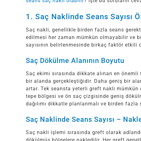
seans saç nakli olabilir
? İşte bu soruların cev
1. Saç Naklinde Seans Sayısı 
Saç nakli, genellikle birden fazla seans gerekt
edilmesi her zaman mümkün olmayabilir ve bu 
sayısının belirlenmesinde birkaç faktör etkili ol
Saç Dökülme Alanının Boyutu
Saç ekimi sırasında dikkate alınan en önemli 
bir alanda gerçekleştiğidir. Daha geniş bir al
artar. Tek seansta yeterli greft nakli mümkün 
tepe bölgesi ve ön saç çizgisinde geniş dökü
dağılımı dikkatle planlanmalı ve birden fazla 
Saç Naklinde Seans Sayısı – Nakle
Saç nakli işlemi sırasında greft olarak adland
dökülmüş bölgelere nakledilir. Her greft genelli