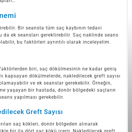
apları…
Önemi
irebilir. Bir seansta tüm saç kaybının tedavi
da ek seansları gerektirebilir. Saç naklinde seans
abilir, bu faktörleri ayrıntılı olarak inceleyelim.
faktörlerden biri, saç dökülmesinin ne kadar geniş
anı kapsayan dökülmelerde, nakledilecek greft sayısı
olamayabilir ve ek seanslar gerekebilir. Örneğin,
lme yaşayan bir hastada, donör bölgedeki saçların
seans yapılması gerekebilir.
dilecek Greft Sayısı
ırılan saç kökleri, donör bölgeden alınarak
kle bir ila dört saç kökü içerir. Nakledilecek greft